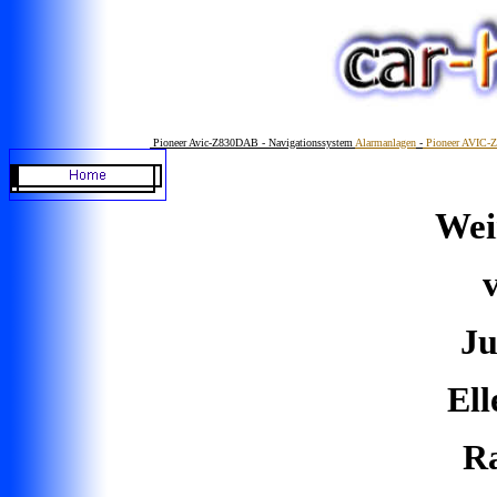
Pioneer Avic-Z830DAB - Navigationssystem
Alarmanlagen
-
Pioneer AVIC
Wei
Ju
Ell
Ra